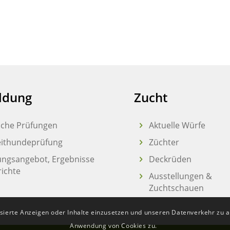
ldung
Zucht
liche Prüfungen
Aktuelle Würfe
eithundeprüfung
Züchter
ungsangebot, Ergebnisse
Deckrüden
richte
Ausstellungen &
Zuchtschauen
sierte Anzeigen oder Inhalte einzusetzen und unseren Datenverkehr zu an
Anwendung von Cookies zu.