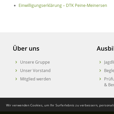
Einwilligungserklärung – DTK Peine-Meinersen
Über uns
Ausbi
Unsere Gruppe
Jagd
Unser Vorstand
Begl
Mitglied werden
Prüf
& Be
Wir verwenden Cookies, um Ihr Surferlebnis zu verbessern, personali