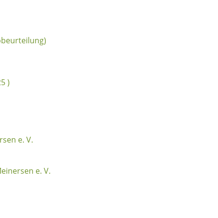
pbeurteilung)
5 )
sen e. V.
einersen e. V.