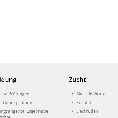
ldung
Zucht
liche Prüfungen
Aktuelle Würfe
eithundeprüfung
Züchter
ungsangebot, Ergebnisse
Deckrüden
richte