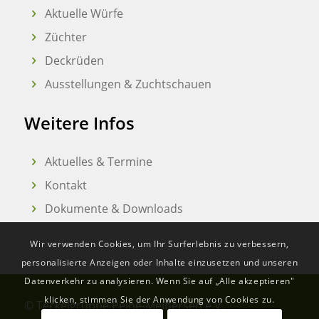
Aktuelle Würfe
Züchter
Deckrüden
Ausstellungen & Zuchtschauen
Weitere Infos
Aktuelles & Termine
Kontakt
Dokumente & Downloads
Wir verwenden Cookies, um Ihr Surferlebnis zu verbessern,
personalisierte Anzeigen oder Inhalte einzusetzen und unseren
Datenverkehr zu analysieren. Wenn Sie auf „Alle akzeptieren"
klicken, stimmen Sie der Anwendung von Cookies zu.
© Teckelgruppe Peine-Meinersen e.V.